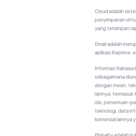
Cloud adalah sist
penyimpanan virtua
yang tersimpan rap
Email adalah merup
aplikasi Reprime, 
Informasi Rahasia
sebagaimana diun
dengan mesin, tek
lainnya, termasuk
ide, penemuan-pen
teknologi, data int
komersial lainnya 
Phinalty adalah h