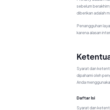
sebelum berakhirn
diberikan adalah 
Penangguhan laya
karena alasan inte
Ketentu
Syarat dan ketent
dipahami oleh pen
Anda menggunakan 
Daftar Isi
Syarat dan ketent