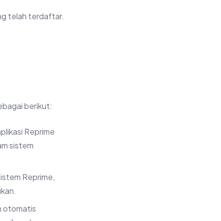
g telah terdaftar.
bagai berikut:
plikasi Reprime
lam sistem
 sistem Reprime,
ukan.
n otomatis