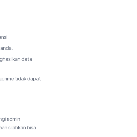
nsi.
 anda.
ghasilkan data
eprime tidak dapat
ngi admin
aan silahkan bisa