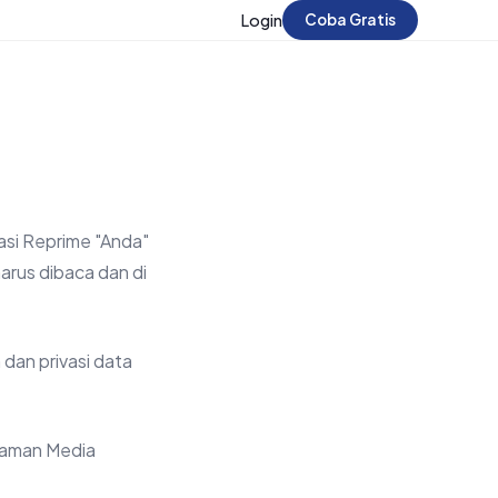
Login
Coba Gratis
asi Reprime "Anda"
arus dibaca dan di
dan privasi data
 Taman Media