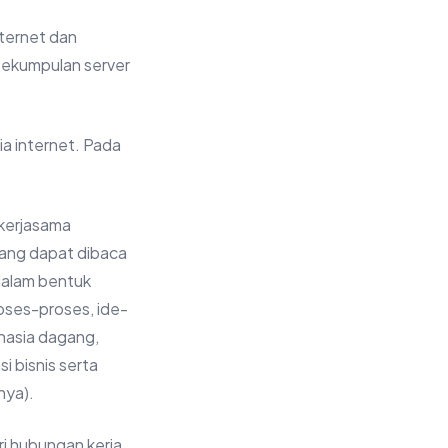
ternet dan
 sekumpulan server
ia internet. Pada
 kerjasama
ang dapat dibaca
dalam bentuk
oses-proses, ide-
hasia dagang,
i bisnis serta
nya).
ri hubungan kerja