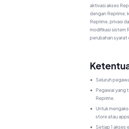
aktivasi akses Re
dengan Reprime, ki
Reprime, privasi 
modifikasi sistem 
perubahan syarat 
Ketentu
Seluruh pegawa
Pegawai yang t
Reprime.
Untuk mengakse
store atau app
Setiap 1 akses 