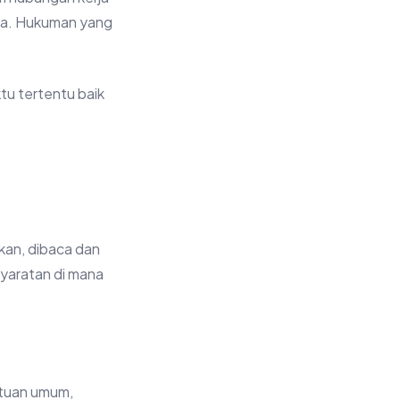
rja. Hukuman yang
u tertentu baik
kan, dibaca dan
yaratan di mana
ntuan umum,