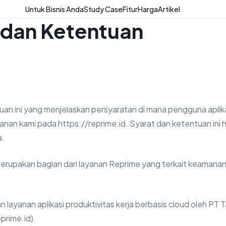
Untuk Bisnis Anda
Study Case
Fitur
Harga
Artikel
 dan Ketentuan
uan ini yang menjelaskan persyaratan di mana pengguna aplik
an kami pada https://reprime.id. Syarat dan ketentuan ini h
a.
merupakan bagian dari layanan Reprime yang terkait keamanan 
layanan aplikasi produktivitas kerja berbasis cloud oleh PT
prime.id).