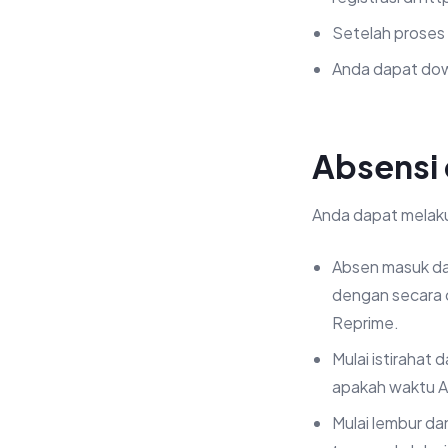
Setelah proses 
Anda dapat down
Absensi
Anda dapat melaku
Absen masuk da
dengan secara o
Reprime.
Mulai istirahat 
apakah waktu An
Mulai lembur da