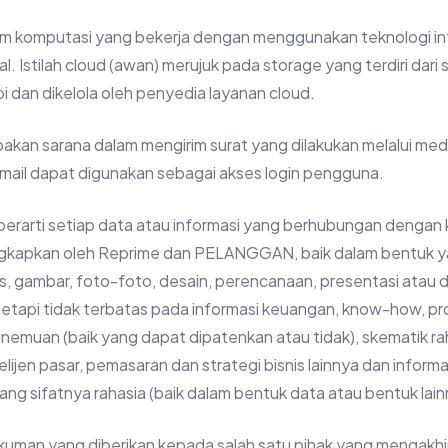
em komputasi yang bekerja dengan menggunakan teknologi in
l. Istilah cloud (awan) merujuk pada storage yang terdiri dari
i dan dikelola oleh penyedia layanan cloud.
akan sarana dalam mengirim surat yang dilakukan melalui med
email dapat digunakan sebagai akses login pengguna.
 berarti setiap data atau informasi yang berhubungan dengan
gkapkan oleh Reprime dan PELANGGAN, baik dalam bentuk y
s, gambar, foto-foto, desain, perencanaan, presentasi atau 
 tetapi tidak terbatas pada informasi keuangan, know-how, pr
emuan (baik yang dapat dipatenkan atau tidak), skematik ra
elijen pasar, pemasaran dan strategi bisnis lainnya dan informas
yang sifatnya rahasia (baik dalam bentuk data atau bentuk lain
ukuman yang diberikan kepada salah satu pihak yang mengakhi