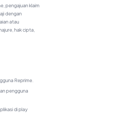
e, pengajuan klaim
gaji dengan
aian atau
ajure, hak cipta,
ngguna Reprime.
akan pengguna
ikasi di play