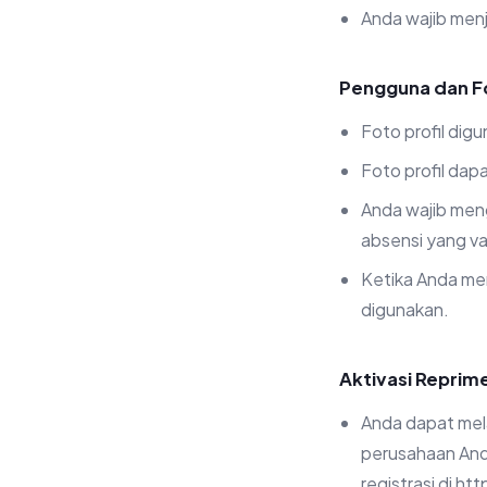
Anda wajib menj
Pengguna dan Fo
Foto profil dig
Foto profil da
Anda wajib meng
absensi yang va
Ketika Anda me
digunakan.
Aktivasi Reprim
Anda dapat mel
perusahaan Anda
registrasi di ht