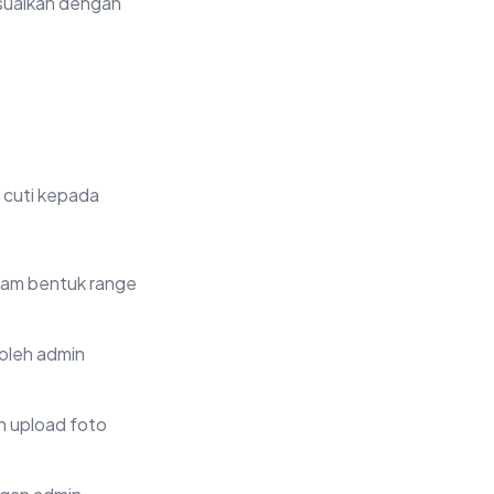
esuaikan dengan
 cuti kepada
alam bentuk range
 oleh admin
n upload foto